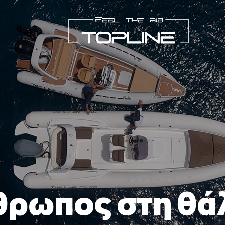
θρωπος στη θά