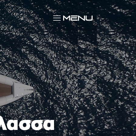
λασσα