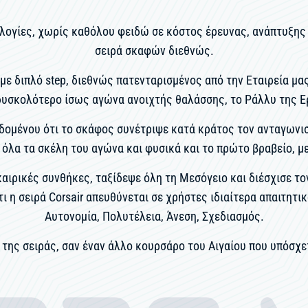
λογίες, χωρίς καθόλου φειδώ σε κόστος έρευνας, ανάπτυξης 
σειρά σκαφών διεθνώς.
ε διπλό step, διεθνώς πατενταρισμένος από την Εταιρεία μα
δυσκολότερο ίσως αγώνα ανοιχτής θαλάσσης, το Ράλλυ της 
εδομένου ότι το σκάφος συνέτριψε κατά κράτος τον ανταγωνισ
όλα τα σκέλη του αγώνα και φυσικά και το πρώτο βραβείο, μ
ιρικές συνθήκες, ταξίδεψε όλη τη Μεσόγειο και διέσχισε τον
τι η σειρά Corsair απευθύνεται σε χρήστες ιδιαίτερα απαιτητ
Αυτονομία, Πολυτέλεια, Άνεση, Σχεδιασμός.
 της σειράς, σαν έναν άλλο κουρσάρο του Αιγαίου που υπόσχετ