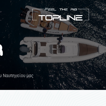
R
υ Ναυπηγείου μας