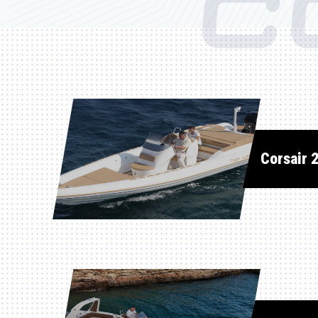
C
Corsair 