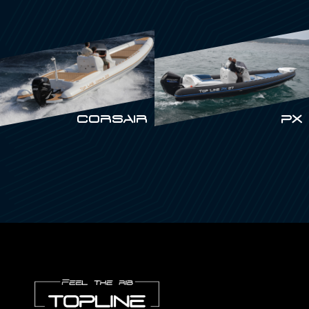
CORSAIR
PX