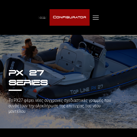
Configurator
PX 27
SERIES
Το PX27 φέρει vέες σύγχρονες σχεδιαστικές γραμμές που
συνθέτουν την ολοκλήρωση της επιτυχίας του νέου
μοντέλου