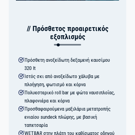
// Πρόσθετος προαιρετικός
εξοπλισμός
Πρόσθετη ανοξείδωτη δεξαμενή καυσίμου
320 lt
Ιστός σκι από ανοξείδωτο χάλυβα με
πλοήγηση, φωτισμό και κόρνα
Πολυεστερικό roll bar με φώτα ναυσιπλοΐας,
πλαφονιέρα και κόρνα
Προσθαφαιρούμενα μαξιλάρια μετατροπής
ενιαίου sundeck πλώρης, με βασική
ταπετσαρία
WETBAR στην πλάτη του καθίσματος οδηγού