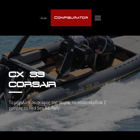
Configurator
CX 33
CORSAIR
Το μεγαλύτερο σκάφος της σειράς
το οποίο κέρδισε 2
χρονιές το Red Sea Rib Rally