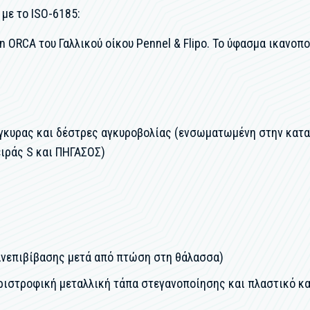
με το ISO-6185:
RCA του Γαλλικού οίκου Pennel & Flipo. Το ύφασμα ικανοποι
άγκυρας και δέστρες αγκυροβολίας (ενσωματωμένη στην κατ
ειράς S και ΠΗΓΑΣΟΣ)
ανεπιβίβασης μετά από πτώση στη θάλασσα)
ριστροφική μεταλλική τάπα στεγανοποίησης και πλαστικό κ