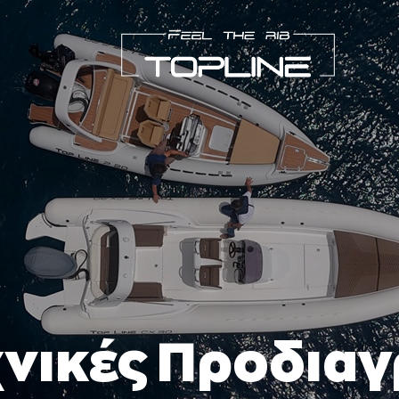
χνικές Προδια