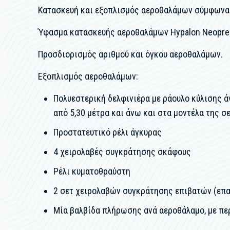
Κατασκευή και εξοπλισμός αεροθαλάμων σύμφωνα 
Ύφασμα κατασκευής αεροθαλάμων Hypalon Neopren O
Προσδιορισμός αριθμού και όγκου αεροθαλάμων.
Εξοπλισμός αεροθαλάμων:
Πολυεστερική δελφινιέρα με ράουλο κύλισης 
από 5,30 μέτρα και άνω και στα μοντέλα της σ
Προστατευτικό ρέλι άγκυρας
4 χειρολαβές συγκράτησης σκάφους
Ρέλι κυματοθραύστη
2 σετ χειρολαβών συγκράτησης επιβατών (επ
Μία βαλβίδα πλήρωσης ανά αεροθάλαμο, με πε